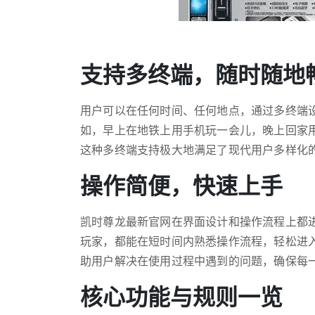
支持多终端，随时随地
用户可以在任何时间、任何地点，通过多终端
如，早上在地铁上用手机玩一会儿，晚上回家
这种多终端支持极大地满足了现代用户多样化
操作简便，快速上手
凯时尊龙最新官网在界面设计和操作流程上都
玩家，都能在短时间内熟悉操作流程，轻松进
助用户解决在使用过程中遇到的问题，确保每
核心功能与规则一览