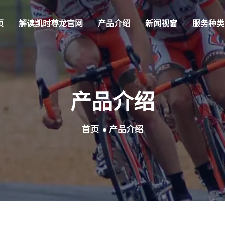
页
解读
凯时尊龙官网
产品介绍
新闻视窗
服务种类
产品介绍
首页
产品介绍