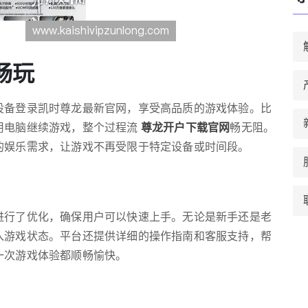
畅玩
设备登录凯时尊龙最新官网，享受高品质的游戏体验。比
用电脑继续游戏，整个过程流
尊龙开户下载官网
畅无阻。
的娱乐需求，让游戏不再受限于特定设备或时间段。
进行了优化，确保用户可以快速上手。无论是新手还是老
入游戏状态。平台还提供详细的操作指南和客服支持，帮
一次游戏体验都顺畅愉快。