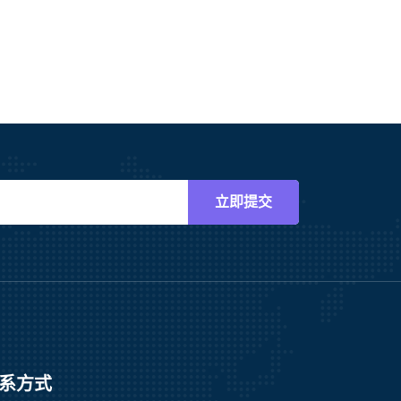
立即提交
系方式