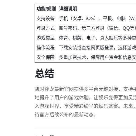
功能/规则
详细说明
支持设备
手机（安卓、iOS）、平板、电脑（Win
登录方式
账号密码、第三方登录（微信、QQ等
游戏类型
体育、棋牌、电子、真人娱乐等多种
操作流程
下载安装或直接网页版登录，选择游
安全保障
多重加密技术，保障用户资金和信息
总结
凯时尊龙最新官网提供多平台无缝对接，支持
地提升了用户的游戏体验，让娱乐变得更加灵
入游戏世界，享受精彩纷呈的娱乐盛宴。未来
待官方后续公布的最新动态。