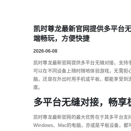
凯时尊龙最新官网提供多平台
端畅玩，方便快捷
2026-06-08
凯时尊龙最新官网提供多平台无缝对接，支持
可以在不同设备上随时随地体验游戏，无需担
脑，还是在外出时用手机或平板，都能享受到
度。
多平台无缝对接，畅享
凯时尊龙最新官网的最大优势在于其多平台支持
Windows、Mac的电脑，亦或是平板设备