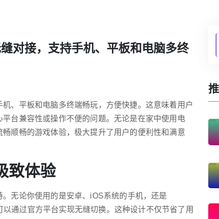
无缝对接，支持手机、平板和电脑多终
推
手机、平板和电脑多终端畅玩，方便快捷。这意味着用户
心平台兼容性或操作不便的问题。无论是在家中使用电
流畅顺畅的游戏体验，极大提升了用户的便利性和满意
极致体验
。无论你使用的是安卓、iOS系统的手机，还是
，都可以通过官方平台实现无缝切换。这种设计不仅节省了用