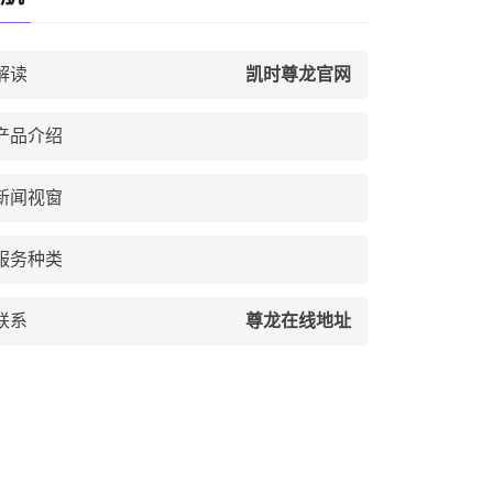
解读
凯时尊龙官网
产品介绍
新闻视窗
服务种类
联系
尊龙在线地址