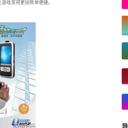
让游戏变得更加简单便捷。
导