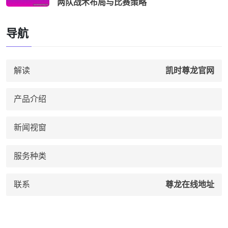
两队战术布局与比赛策略
导航
解读
凯时尊龙官网
产品介绍
新闻视窗
服务种类
联系
尊龙在线地址