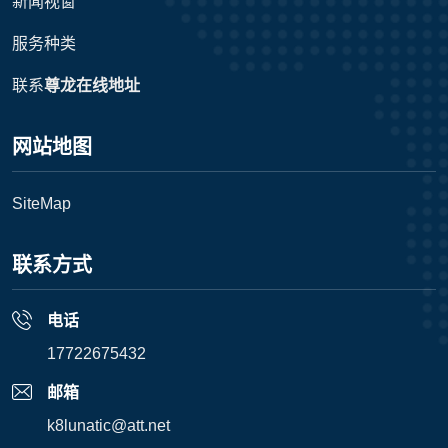
新闻视窗
服务种类
联系
尊龙在线地址
网站地图
SiteMap
联系方式
电话
17722675432
邮箱
k8lunatic@att.net