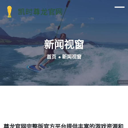
新闻视窗
首页
新闻视窗
尊龙官网完整版官方平台提供丰富的游戏资源和