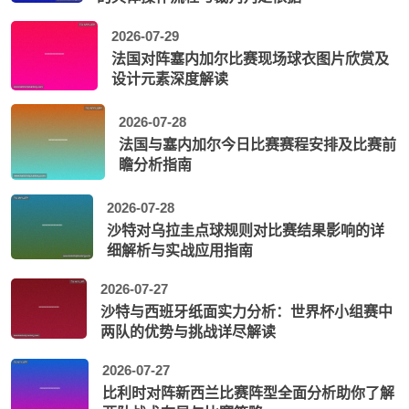
2026-07-29
法国对阵塞内加尔比赛现场球衣图片欣赏及
设计元素深度解读
2026-07-28
法国与塞内加尔今日比赛赛程安排及比赛前
瞻分析指南
2026-07-28
沙特对乌拉圭点球规则对比赛结果影响的详
细解析与实战应用指南
2026-07-27
沙特与西班牙纸面实力分析：世界杯小组赛中
两队的优势与挑战详尽解读
2026-07-27
比利时对阵新西兰比赛阵型全面分析助你了解