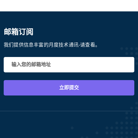
邮箱订阅
我们提供信息丰富的月度技术通讯-请查看。
立即提交