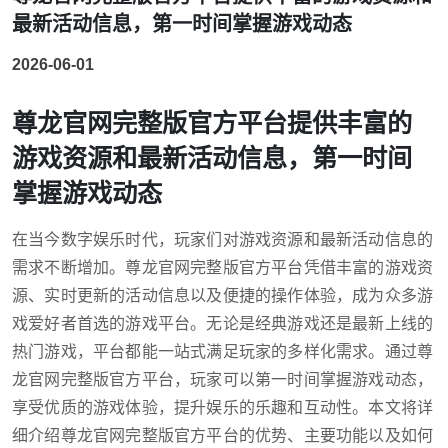
最新活动信息，第一时间掌握游戏动态
2026-06-01
尊龙官网完整版官方平台提供丰富的
游戏资源和最新活动信息，第一时间
掌握游戏动态
在当今数字娱乐时代，玩家们对游戏资源和最新活动信息的
需求不断增加。尊龙官网完整版官方平台凭借丰富的游戏资
源、实时更新的活动信息以及便捷的操作体验，成为众多游
戏爱好者首选的游戏平台。无论是经典游戏还是最新上线的
热门游戏，平台都能一站式满足玩家的多样化需求。通过尊
龙官网完整版官方平台，玩家可以第一时间掌握游戏动态，
享受优质的游戏体验，提升娱乐的乐趣和互动性。本文将详
细介绍尊龙官网完整版官方平台的优势、主要功能以及如何